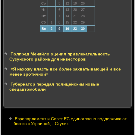
Ср
5
12
19
26
Чт
6
13
20
27
Пт
7
14
21
28
Сб
1
8
15
22
29
Вс
2
9
16
23
30
Полпред Меняйло оценил привлекательность
Сузунского района для инвесторов
«Я нахожу власть все более захватывающей и все
менее эротичной»
Губернатор передал полицейским новые
спецавтомобили
Европарламент и Совет ЕС единогласно поддерживают
безвиз с Украиной, - Стулик