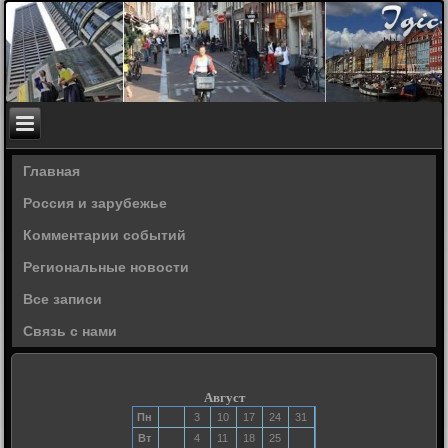
Главная
Россия и зарубежье
Комментарии событий
Региональные новости
Все записи
Связь с нами
Август
Пн
3
10
17
24
31
Вт
4
11
18
25