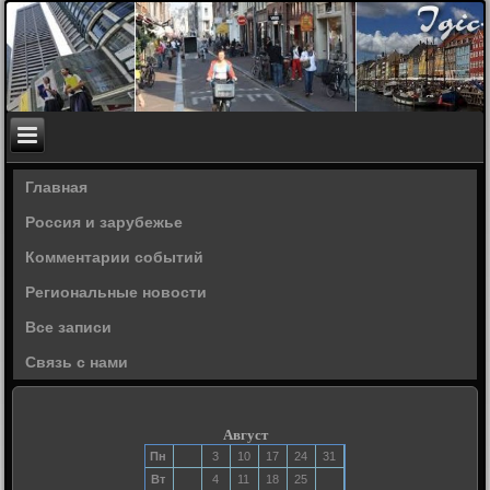
Главная
Россия и зарубежье
Комментарии событий
Региональные новости
Все записи
Связь с нами
Август
Пн
3
10
17
24
31
Вт
4
11
18
25