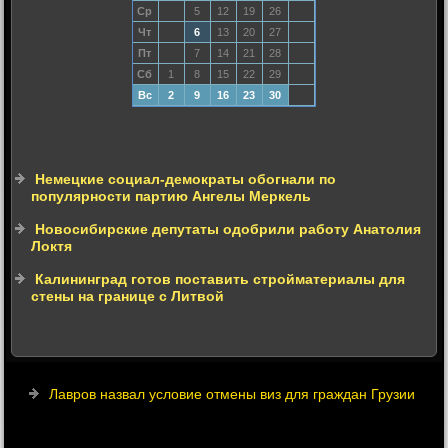
Ср
5
12
19
26
Чт
6
13
20
27
Пт
7
14
21
28
Сб
1
8
15
22
29
Вс
2
9
16
23
30
Немецкие социал-демократы обогнали по
популярности партию Ангелы Меркель
Новосибирские депутаты одобрили работу Анатолия
Локтя
Калининград готов поставить стройматериалы для
стены на границе с Литвой
Лавров назвал условие отмены виз для граждан Грузии