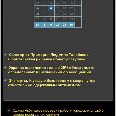
Ср
5
12
19
26
Чт
6
13
20
27
Пт
7
14
21
28
Сб
1
8
15
22
29
Вс
2
9
16
23
30
Сенатор от Приморья Людмила Талабаева:
Любительская рыбалка станет доступнее
Украина выполнила только 25% обязательств,
определенных в Соглашении об ассоциации
Эксперты: К указу о безвизовом въезде нужно
отнестись со сдержанным оптимизмом
Эдхам Акбулатов проверит работу городских служб в
период новогодних каникул