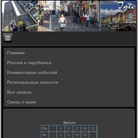
Главная
Россия и зарубежье
Комментарии событий
Региональные новости
Все записи
Связь с нами
Август
Пн
3
10
17
24
31
Вт
4
11
18
25