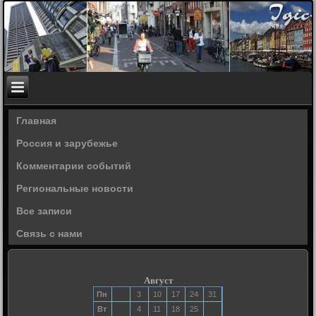
Главная
Россия и зарубежье
Комментарии событий
Региональные новости
Все записи
Связь с нами
Август
Пн
3
10
17
24
31
Вт
4
11
18
25