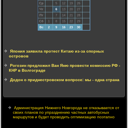
Ср
5
12
19
26
Чт
6
13
20
27
Пт
7
14
21
28
Сб
1
8
15
22
29
Вс
2
9
16
23
30
Япония заявила протест Китаю из-за спорных
островов
Рогозин предложил Ван Яню провести комиссию РФ -
КНР в Волгограде
Додон о приднестровском вопросе: мы - одна страна
Администрация Нижнего Новгорода не отказывается от
своих планов по упразднению частных автобусных
маршрутов и будет проводить оптимизацию поэтапно