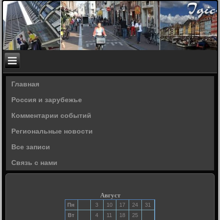
Главная
Россия и зарубежье
Комментарии событий
Региональные новости
Все записи
Связь с нами
Август
Пн
3
10
17
24
31
Вт
4
11
18
25