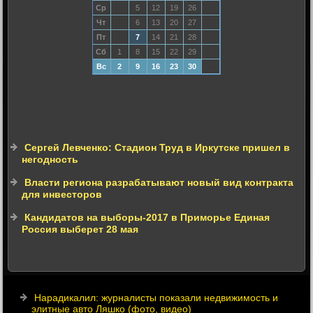
Ср
5
12
19
26
Чт
6
13
20
27
Пт
7
14
21
28
Сб
1
8
15
22
29
Вс
2
9
16
23
30
Сергей Левченко: Стадион Труд в Иркутске пришел в
негодность
Власти региона разрабатывают новый вид контракта
для инвесторов
Кандидатов на выборы-2017 в Приморье Единая
Россия выберет 28 мая
Нарадикалил: журналисты показали недвижимость и
элитные авто Ляшко (фото, видео)