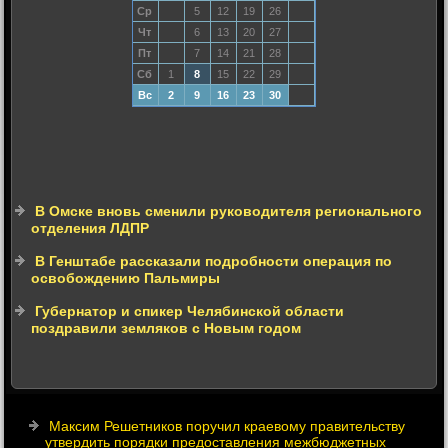
Ср
5
12
19
26
Чт
6
13
20
27
Пт
7
14
21
28
Сб
1
8
15
22
29
Вс
2
9
16
23
30
В Омске вновь сменили руководителя регионального
отделения ЛДПР
В Генштабе рассказали подробности операция по
освобождению Пальмиры
Губернатор и спикер Челябинской области
поздравили земляков с Новым годом
Максим Решетников поручил краевому правительству
утвердить порядки предоставления межбюджетных