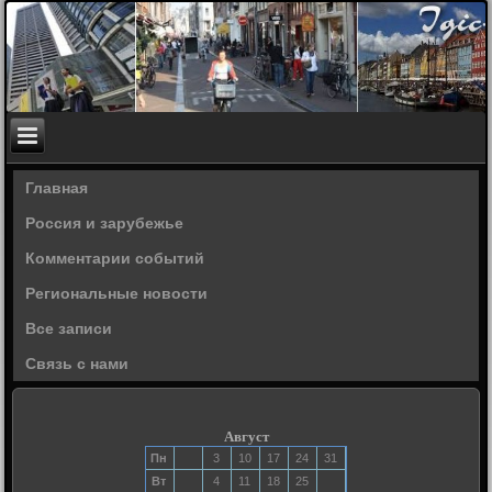
Главная
Россия и зарубежье
Комментарии событий
Региональные новости
Все записи
Связь с нами
Август
Пн
3
10
17
24
31
Вт
4
11
18
25