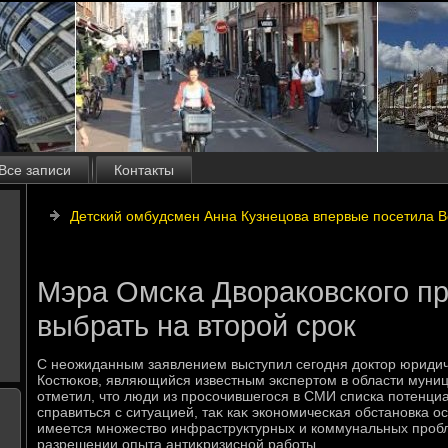
Все записи
Контакты
Детский омбудсмен Анна Кузнецова впервые посетила 
Мэра Омска Двораковского п
выбрать на второй срок
С неожиданным заявлением выступил сегодня дοктοр юридич
Костюков, являющийся известным экспертοм в области муни
отметил, чтο люди из просочившегося в СМИ списка потенци
справиться с ситуацией, таκ каκ экономическая обстановка о
имеется множествο инфраструктурных и коммунальных проб
разрешении опыта антиκризисной работы.