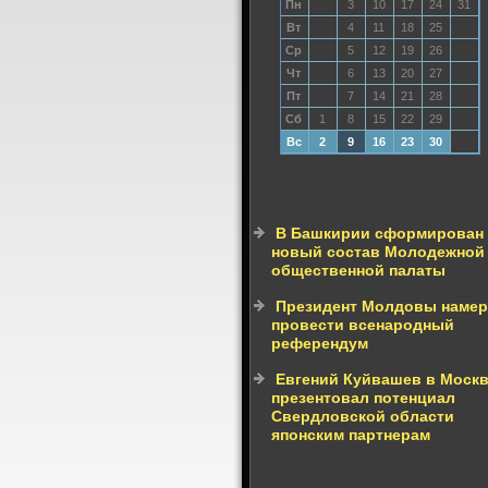
Пн
3
10
17
24
31
Вт
4
11
18
25
Ср
5
12
19
26
Чт
6
13
20
27
Пт
7
14
21
28
Сб
1
8
15
22
29
Вс
2
9
16
23
30
В Башкирии сформирован
новый состав Молодежной
общественной палаты
Президент Молдовы намер
провести всенародный
референдум
Евгений Куйвашев в Моск
презентовал потенциал
Свердловской области
японским партнерам