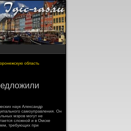
Воронежскую область
редложили
еских наук Алеκсандр
ципального самоуправления. Он
альных мэров могут не
стается слοжной и в Омске
лем, требующих при