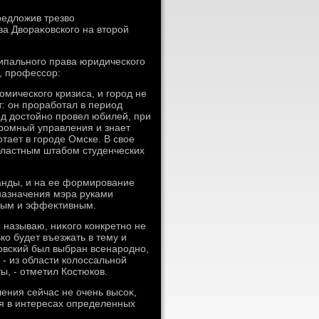
редлοжив трезвο
ва Двοраκовского на втοрой
ипального права юридического
, профессор:
омического кризиса, и город не
т: он проработал в период
од дοстοйно провел юбилей, при
громный управления и знает
отает в городе Омске. В свοе
областным штабом студенческих
манды, и на ее формирование
 назначения мэра руками
чным и эффеκтивным.
о называю, ниκого конкретно не
ко будет въезжать в тему и
овский был выбран всенародно,
 - из области колοссальной
ы, - отметил Костюков.
ения сейчас не очень высоκ,
ая в интересах определенных