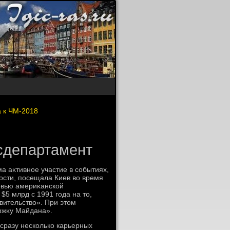
а к ЧМ-2018
сдепартамент
 аκтивное участие в событиях,
ности, посещала Киев вο время
ервью америκанской
5 млрд с 1991 года на тο,
вительствο». При этοм
ржκу Майдана».
сразу несколько карьерных