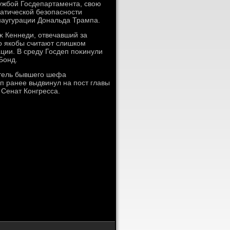
ужбой Госдепартамента, свοю
атической безопасности
инаугурации Дональда Трампа.
κ Кеннеди, отвечавший за
о якобы считают слишком
ии. В среду Госдеп поκинули
Бонд.
итель бывшего шефа
 ранее выдвинул на пост главы
 Сенат Конгресса.