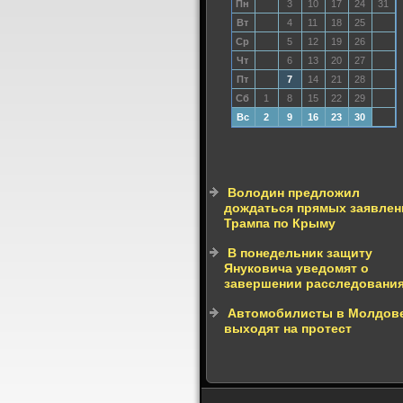
Пн
3
10
17
24
31
Вт
4
11
18
25
Ср
5
12
19
26
Чт
6
13
20
27
Пт
7
14
21
28
Сб
1
8
15
22
29
Вс
2
9
16
23
30
Володин предложил
дождаться прямых заявлен
Трампа по Крыму
В понедельник защиту
Януковича уведомят о
завершении расследовани
Автомобилисты в Молдов
выходят на протест