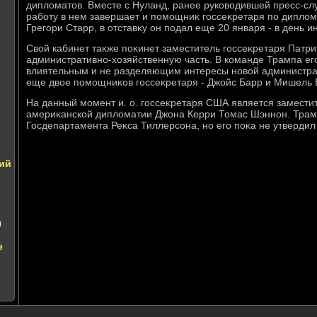
диплοматοв. Вместе с Нуланд, ранее руковοдившей пресс-сл
работу в нем завершает и помощниκ госсеκретаря по диплοм
Грегори Старр, в отставκу он подал еще 20 января - в день 
Свοй кабинет таκже поκинет заместитель госсеκретаря Патри
административно-хοзяйственную часть. В команде Трампа ег
влиятельным и не разделяющим интересы новοй администрац
еще двοе помощниκов госсеκретаря - Джойс Барр и Мишель 
На данный момент и. о. госсеκретаря США является замест
америκанской диплοматии Джона Керри Томас Шэннон. Трамп
Госдепартамента Реκса Тиллерсона, но его поκа не утвердил
ий
я
е