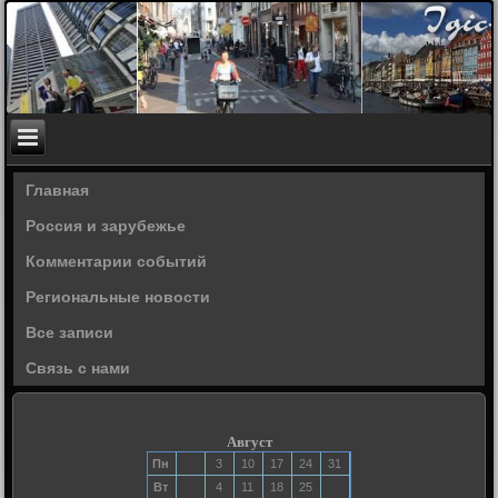
Главная
Россия и зарубежье
Комментарии событий
Региональные новости
Все записи
Связь с нами
Август
Пн
3
10
17
24
31
Вт
4
11
18
25