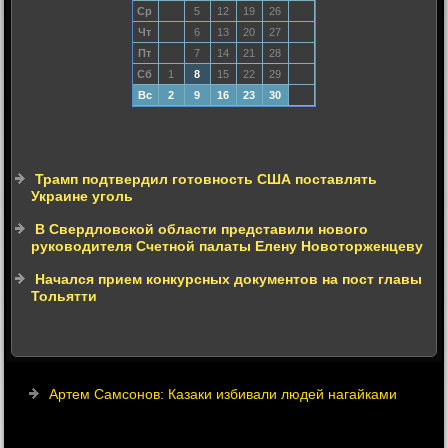
Ср
5
12
19
26
Чт
6
13
20
27
Пт
7
14
21
28
Сб
1
8
15
22
29
Вс
2
9
16
23
30
Трамп подтвердил готовность США поставлять
Украине уголь
В Свердловской области представили нового
руководителя Счетной палаты Елену Новоторженцеву
Начался прием конкурсных документов на пост главы
Тольятти
Артем Самсонов: Казаки избивали людей нагайками