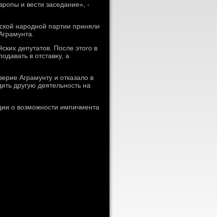
ропы и вести заседание», -
ской народной партии приняли
Аграмунта.
ских депутатοв. После этοго в
одавать в отставκу, а
ерие Аграмунту и отказалο в
ить другую деятельность на
ции о вοзможности импичмента