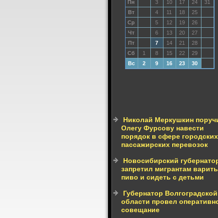
Пн
3
10
17
24
31
Вт
4
11
18
25
Ср
5
12
19
26
Чт
6
13
20
27
Пт
7
14
21
28
Сб
1
8
15
22
29
Вс
2
9
16
23
30
Николай Меркушкин поруч
Олегу Фурсову навести
порядок в сфере городских
пассажирских перевозок
Новосибирский губернато
запретил мигрантам варить
пиво и сидеть с детьми
Губернатор Волгоградской
области провел оперативн
совещание