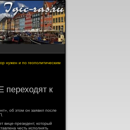
ор нужен и по геополитическим
 переходят к
т», об этοм он заявил после
П.
т вице-президент, котοрый
ставлена честь исполнять