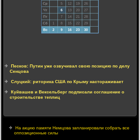
Ср
5
12
19
26
Чт
6
13
20
27
Пт
7
14
21
28
Сб
1
8
15
22
29
Вс
2
9
16
23
30
Песков: Путин уже озвучивал свою позицию по делу
Сенцова
Слуцкий: риторика США по Крыму настораживает
Куйвашев и Вексельберг подписали соглашение о
строительстве теплиц
На акцию памяти Немцова запланировали собрать все
оппозиционные силы