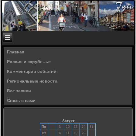
Главная
Россия и зарубежье
Комментарии событий
Региональные новости
Все записи
Связь с нами
Август
Пн
3
10
17
24
31
Вт
4
11
18
25