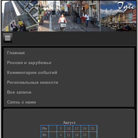
Главная
Россия и зарубежье
Комментарии событий
Региональные новости
Все записи
Связь с нами
Август
Пн
3
10
17
24
31
Вт
4
11
18
25