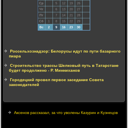
Ср
5
12
19
26
Чт
6
13
20
27
Пт
7
14
21
28
Сб
1
8
15
22
29
Вс
2
9
16
23
30
Россельхознадзор: Белорусы идут по пути базарного
пиара
Строительство трассы Шелковый путь в Татарстане
будет продолжено - Р. Минниханов
Городецкий провел первое заседание Совета
законодателей
Аксенов рассказал, за что уволены Казурин и Кузнецов