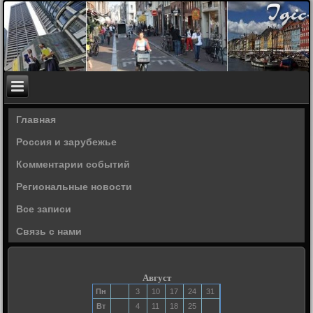
Главная
Россия и зарубежье
Комментарии событий
Региональные новости
Все записи
Связь с нами
Август
Пн
3
10
17
24
31
Вт
4
11
18
25