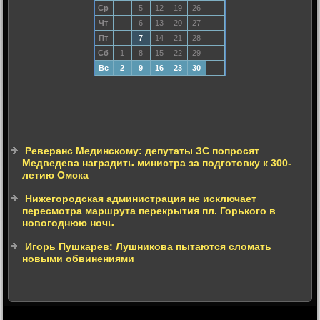
Ср
5
12
19
26
Чт
6
13
20
27
Пт
7
14
21
28
Сб
1
8
15
22
29
Вс
2
9
16
23
30
Реверанс Мединскому: депутаты ЗС попросят
Медведева наградить министра за подготовку к 300-
летию Омска
Нижегородская администрация не исключает
пересмотра маршрута перекрытия пл. Горького в
новогоднюю ночь
Игорь Пушкарев: Лушникова пытаются сломать
новыми обвинениями