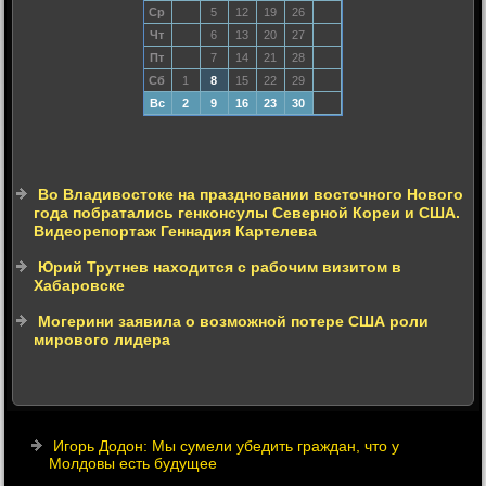
Ср
5
12
19
26
Чт
6
13
20
27
Пт
7
14
21
28
Сб
1
8
15
22
29
Вс
2
9
16
23
30
Во Владивостоке на праздновании восточного Нового
года побратались генконсулы Северной Кореи и США.
Видеорепортаж Геннадия Картелева
Юрий Трутнев находится с рабочим визитом в
Хабаровске
Могерини заявила о возможной потере США роли
мирового лидера
Игорь Додон: Мы сумели убедить граждан, что у
Молдовы есть будущее