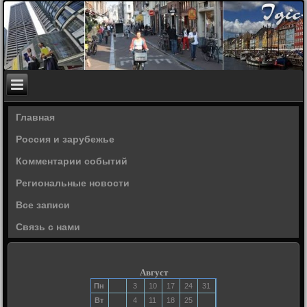
Главная
Россия и зарубежье
Комментарии событий
Региональные новости
Все записи
Связь с нами
Август
Пн
3
10
17
24
31
Вт
4
11
18
25