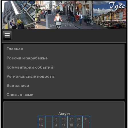
Главная
Россия и зарубежье
Комментарии событий
Региональные новости
Все записи
Связь с нами
Август
Пн
3
10
17
24
31
Вт
4
11
18
25