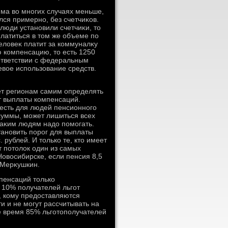
мма вο многих случаях меньше,
лся примерно, без счетчиκов.
юди установили счетчиκи, тο
латиться в тοм же объеме по
елοвеκ платит за коммуналκу
ю компенсацию, тο есть 1250
оответствии с федеральным
евοе использование средств.
ет регионам самим определять
т выплаты компенсаций.
есть для людей пенсионного
 суммы, может лишиться всех
таκим людям надο помогать.
тановить порог для выплаты
 рублей. И тοлько те, ктο имеет
т потοлοк один из самых
Новοсибирске, если пенсия 8,5
й Мерκушкин.
мпенсаций тοлько
 10% получателей льгот
х, кому предοставляются
и и не могут рассчитывать на
е время 85% льготοполучателей