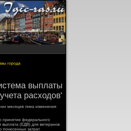
авы города
система выплаты
учета расходов'
дних месяцев тема изменения
лο принятие федерального
 выплата (ЕДВ) для ветеранов
о понесенных затрат.