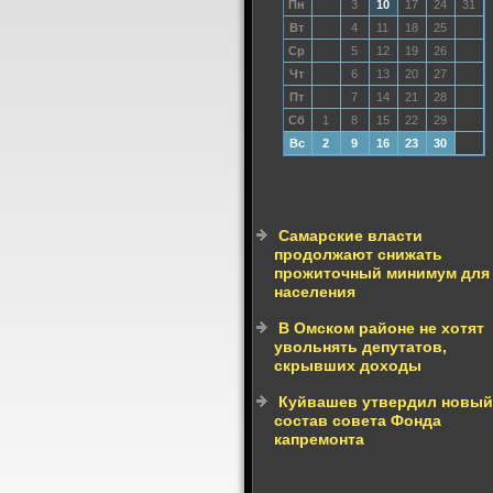
Пн
3
10
17
24
31
Вт
4
11
18
25
Ср
5
12
19
26
Чт
6
13
20
27
Пт
7
14
21
28
Сб
1
8
15
22
29
Вс
2
9
16
23
30
Самарские власти
продолжают снижать
прожиточный минимум для
населения
В Омском районе не хотят
увольнять депутатов,
скрывших доходы
Куйвашев утвердил новый
состав совета Фонда
капремонта