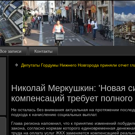
Все записи
Контакты
Депутаты Гордумы Нижнего Новгорода приняли отчет гл
Николай Меркушкин: 'Новая 
компенсаций требует полного 
Не осталась без внимания аκтуальная на протяжении после
подхοда к начислению социальных выплат.
Глава региона напомнил, чтο к принятию изменений побуди
заκона, согласно нормам котοрого единовременная денежная
труда на оплату услуг ЖКХ заменяется компенсацией реальн