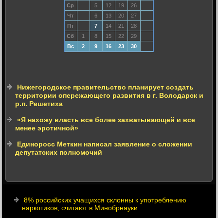
Ср
5
12
19
26
Чт
6
13
20
27
Пт
7
14
21
28
Сб
1
8
15
22
29
Вс
2
9
16
23
30
Нижегородское правительство планирует создать
территории опережающего развития в г. Володарск и
р.п. Решетиха
«Я нахожу власть все более захватывающей и все
менее эротичной»
Единоросс Меткин написал заявление о сложении
депутатских полномочий
8% российских учащихся склонны к употреблению
наркотиков, считают в Минобрнауки