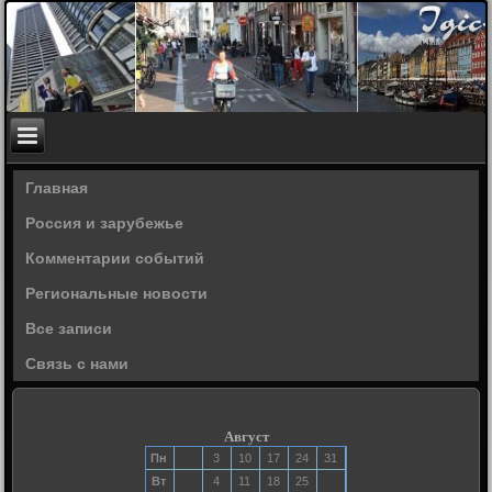
Главная
Россия и зарубежье
Комментарии событий
Региональные новости
Все записи
Связь с нами
Август
Пн
3
10
17
24
31
Вт
4
11
18
25