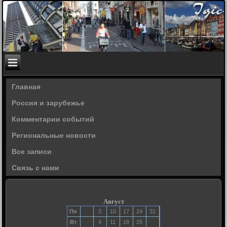
Главная
Россия и зарубежье
Комментарии событий
Региональные новости
Все записи
Связь с нами
Август
Пн
3
10
17
24
31
Вт
4
11
18
25