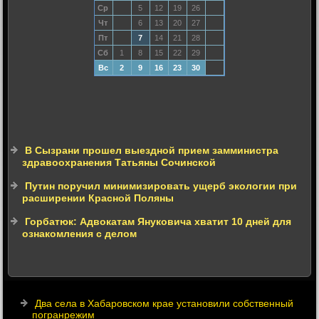
Ср
5
12
19
26
Чт
6
13
20
27
Пт
7
14
21
28
Сб
1
8
15
22
29
Вс
2
9
16
23
30
В Сызрани прошел выездной прием замминистра
здравоохранения Татьяны Сочинской
Путин поручил минимизировать ущерб экологии при
расширении Красной Поляны
Горбатюк: Адвокатам Януковича хватит 10 дней для
ознакомления с делом
Два села в Хабаровском крае установили собственный
погранрежим