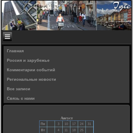
Главная
Россия и зарубежье
Комментарии событий
Региональные новости
Все записи
Связь с нами
Август
Пн
3
10
17
24
31
Вт
4
11
18
25