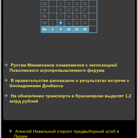
Ср
5
12
19
26
Чт
6
13
20
27
Пт
7
14
21
28
Сб
1
8
15
22
29
Вс
2
9
16
23
30
Рустам Минниханов ознакомился с экспозицией
Поволжского агропромышленного форума
В правительстве рассказали о результатах встречи с
блокадниками Донбасса
На обновление транспорта в Красноярске выделят 1,2
млрд рублей
Алексей Навальный откроет предвыборный штаб в
Перми