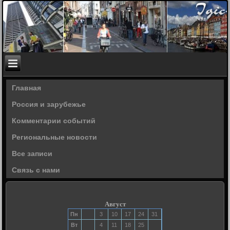
Главная
Россия и зарубежье
Комментарии событий
Региональные новости
Все записи
Связь с нами
Август
Пн
3
10
17
24
31
Вт
4
11
18
25