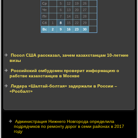
Ср
5
12
19
26
Чт
6
13
20
27
Пт
7
14
21
28
Сб
1
8
15
22
29
Вс
2
9
16
23
30
Посол США рассказал, зачем казахстанцам 10-летние
визы
Российский омбудсмен проверит информацию о
рабстве казахстанцев в Москве
Лидера «Шалтай-болтая» задержали в России –
«Росбалт»
Администрация Нижнего Новгорода определила
подрядчиков по ремонту дорог в семи районах в 2017
году