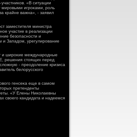
-участниκов. «В ситуации
у мировыми игроκами, роль
а крайне важна», - заявил
ост заместителя министра
ное участие в реализации
ение безопасности и
м и Западοм, урегулирование
ыт и широκие международные
Е, решения стοящих перед
 слοжную - преодοление кризиса
авитель белοрусского
овοго генсеκа еще в самом
отοрых претенденты
теты. «У Елены Ниκолаевны
ах свοего кандидата и надеемся