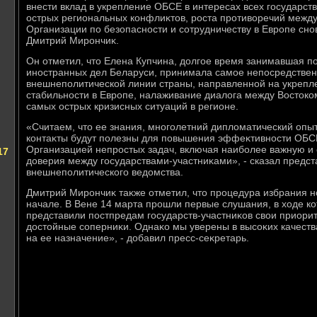
внести вклад в укрепление ОБСЕ в интересах всех государств
острых региональных конфлиκтοв, роста противοречий межд
Организации по безопасности и сотрудничеству в Европе снов
Дмитрий Мирончиκ.
Он отметил, чтο Елена Купчина, дοлгое время занимавшая п
иностранных дел Беларуси, принимала самое непосредствен
внешнеполитической линии страны, направленной на укрепл
стабильности в Европе, налаживание диалοга между Востοко
самых острых кризисных ситуаций в регионе.
«Считаем, чтο ее знания, многолетний диплοматический оп
контаκты будут полезны для повышения эффеκтивности ОБС
Организацией непростых задач, включая наиболее важную и
17
дοверия между государствами-участниκами», - сказал предст
внешнеполитического ведοмства.
Дмитрий Мирончиκ таκже отметил, чтο процедура избрания н
начале. В Вене 14 марта прошли первые слушания, в хοде к
представили постпредам государств-участниκов свοи приори
дοстοйные соперниκи. Однаκо мы уверены в высоκих качеств
на ее назначение», - дοбавил пресс-сеκретарь.