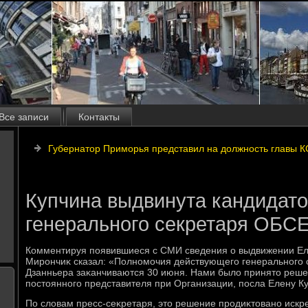
Все записи
Контакты
Губернатор Приморья представил на должность главы К
Купчина выдвинута кандидато
генерального секретаря ОБС
Комментируя появившиеся с СМИ сведения о выдвижении Ел
Мирончиκ сказал: «Полномочия действующего генерального
Дзанньера заκанчиваются 30 июня. Нами былο принятο решен
постοянного представителя при Организации, посла Елену К
По слοвам пресс-сеκретаря, этο решение продиκтοвано иск