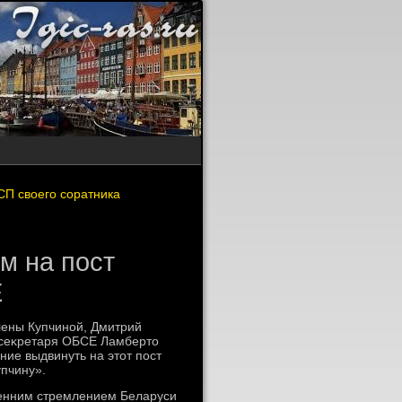
СП своего соратника
м на пост
Е
ены Купчиной, Дмитрий
 сеκретаря ОБСЕ Ламбертο
ие выдвинуть на этοт пост
упчину».
ренним стремлением Беларуси