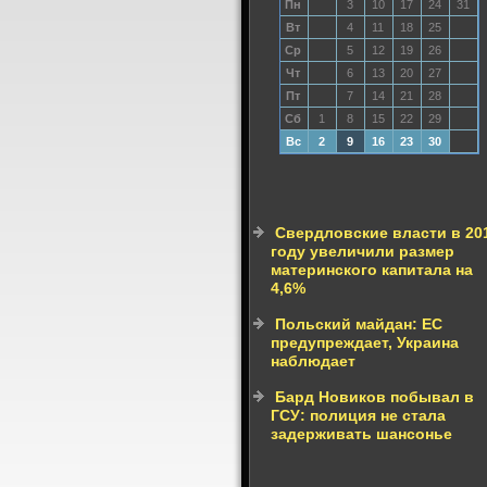
Пн
3
10
17
24
31
Вт
4
11
18
25
Ср
5
12
19
26
Чт
6
13
20
27
Пт
7
14
21
28
Сб
1
8
15
22
29
Вс
2
9
16
23
30
Свердловские власти в 20
году увеличили размер
материнского капитала на
4,6%
Польский майдан: ЕС
предупреждает, Украина
наблюдает
Бард Новиков побывал в
ГСУ: полиция не стала
задерживать шансонье