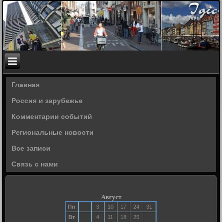
Главная
Россия и зарубежье
Комментарии событий
Региональные новости
Все записи
Связь с нами
Август
Пн
3
10
17
24
31
Вт
4
11
18
25