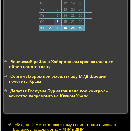
Ср
5
12
19
26
Чт
6
13
20
27
Пт
7
14
21
28
Сб
1
8
15
22
29
Вс
2
9
16
23
30
Ванинский район в Хабаровском крае наконец-то
обрел нового главу
Сергей Лавров пригласил главу МИД Швеции
посетить Крым
Депутат Госдумы Бурматов взял под контроль
качество капремонта на Южном Урале
МИД прокомментировал тему возможности въезда в
Беларусь по документам ЛНР и ДНР