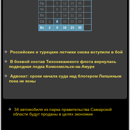
Ср
5
12
19
26
Чт
6
13
20
27
Пт
7
14
21
28
Сб
1
8
15
22
29
Вс
2
9
16
23
30
Российские и турецкие летчики снова вступили в бой
В боевой состав Тихоокеанского флота вернулась
подводная лодка Комсомольск-на-Амуре
Адвокат: сроки начала суда над блогером Лапшиным
пока не ясны
34 автомобиля из парка правительства Самарской
области будут проданы в целях экономии