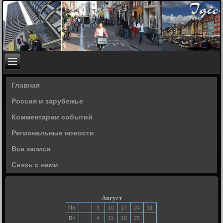
Главная
Россия и зарубежье
Комментарии событий
Региональные новости
Все записи
Связь с нами
Август
Пн
3
10
17
24
31
Вт
4
11
18
25