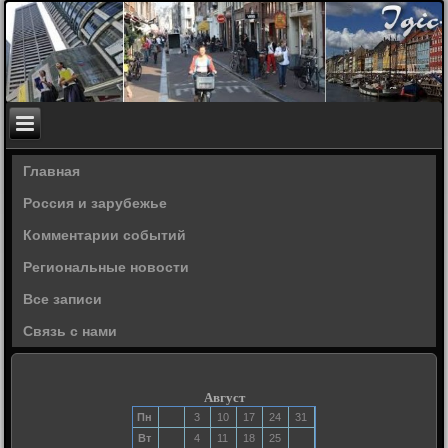
Главная
Россия и зарубежье
Комментарии событий
Региональные новости
Все записи
Связь с нами
Август
Пн
3
10
17
24
31
Вт
4
11
18
25