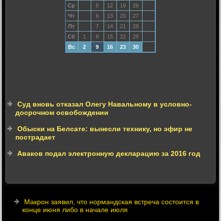
Ср
5
12
19
26
Чт
6
13
20
27
Пт
7
14
21
28
Сб
1
8
15
22
29
Вс
2
9
16
23
30
Суд вновь отказал Олегу Навальному в условно-
досрочном освобождении
Обыски на Белсате: вынесли технику, но эфир не
пострадает
Аваков подал электронную декларацию за 2016 год
Макрон заявил, что нормандская встреча состоится в
конце июня либо в начале июля