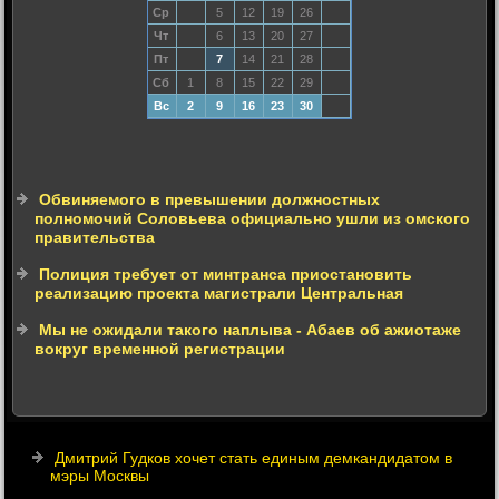
Ср
5
12
19
26
Чт
6
13
20
27
Пт
7
14
21
28
Сб
1
8
15
22
29
Вс
2
9
16
23
30
Обвиняемого в превышении должностных
полномочий Соловьева официально ушли из омского
правительства
Полиция требует от минтранса приостановить
реализацию проекта магистрали Центральная
Мы не ожидали такого наплыва - Абаев об ажиотаже
вокруг временной регистрации
Дмитрий Гудков хочет стать единым демкандидатом в
мэры Москвы