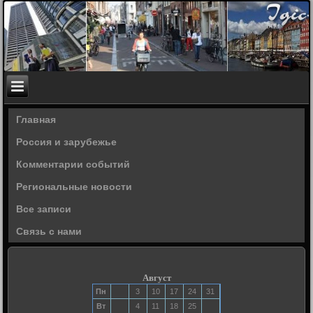
Главная
Россия и зарубежье
Комментарии событий
Региональные новости
Все записи
Связь с нами
Август
Пн
3
10
17
24
31
Вт
4
11
18
25