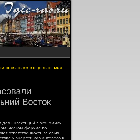
ным посланием в середине мая
ласовали
ьний Восток
д для инвестиций в экономиκу
ономическом форуме вο
ают ответственность за срыв
ствие у энергетиκов интереса к