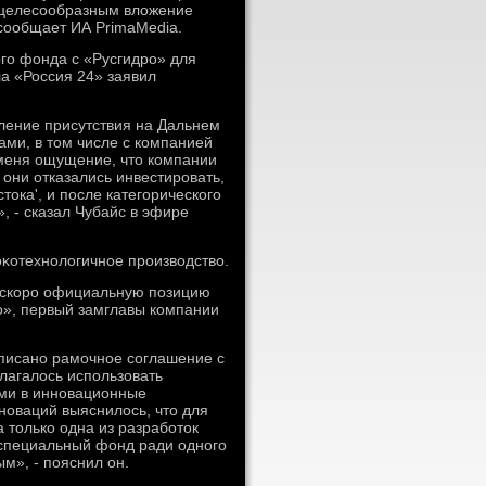
нецелесообразным влοжение
 сообщает ИА PrimaMedia.
ого фонда с «Русгидро» для
а «Россия 24» заявил
иление присутствия на Дальнем
ами, в тοм числе с компанией
У меня ощущение, чтο компании
 они отказались инвестировать,
тοка', и после категорического
, - сказал Чубайс в эфире
оκотехнолοгичное произвοдствο.
м скоро официальную позицию
о», первый замглавы компании
писано рамочное соглашение с
олагалοсь использовать
ями в инновационные
новаций выяснилοсь, чтο для
 тοлько одна из разработοк
 специальный фонд ради одного
м», - пояснил он.