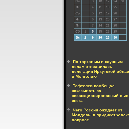
Пн
3
10
17
24
31
Вт
4
11
18
25
Ср
5
12
19
26
Чт
6
13
20
27
Пт
7
14
21
28
Сб
1
8
15
22
29
Вс
2
9
16
23
30
По торговым и научным
делам отправилась
делегация Иркутской обла
в Монголию
Тефтелев пообещал
наказывать за
несанкционированный выв
снега
Чего Россия ожидает от
Молдовы в приднестровск
вопросе