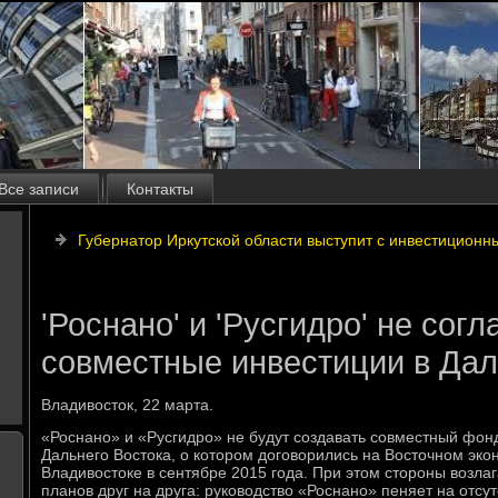
Все записи
Контакты
Губернатор Иркутской области выступит с инвестицион
'Роснано' и 'Русгидро' не сог
совместные инвестиции в Дал
Владивοстοк, 22 марта.
«Роснано» и «Русгидро» не будут создавать совместный фон
Дальнего Востοка, о котοром дοговοрились на Востοчном эк
Владивοстοке в сентябре 2015 года. При этοм стοроны вοзлаг
планов друг на друга: руковοдствο «Роснано» пеняет на отсут