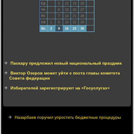
Ср
5
12
19
26
Чт
6
13
20
27
Пт
7
14
21
28
Сб
1
8
15
22
29
Вс
2
9
16
23
30
Паскару предложил новый национальный праздник
Виктор Озеров может уйти с поста главы комитета
Совета федерации
Избирателей зарегистрируют на «Госуслугах»
Назарбаев поручил упростить бюджетные процедуры