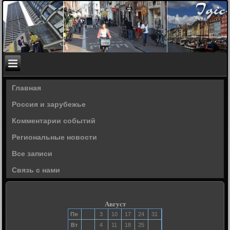
Главная
Россия и зарубежье
Комментарии событий
Региональные новости
Все записи
Связь с нами
Август
Пн
3
10
17
24
31
Вт
4
11
18
25