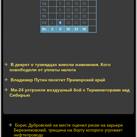
Ср
5
12
19
26
Чт
6
13
20
27
Пт
7
14
21
28
Сб
1
8
15
22
29
Вс
2
9
16
23
30
В декрет о тунеядцах внесли изменения. Кого
освободили от уплаты налога
Владимир Путин посетит Приморский край
Ми-24 устроили воздушный бой с Терминаторами над
Сибирью
Борис Дубровский на месте оценил риски на карьере
Березняковский, трещина на борту которого угрожает
нефтепроводу