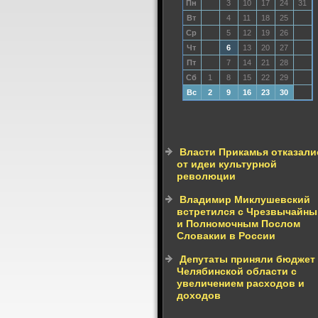
Пн
3
10
17
24
31
Вт
4
11
18
25
Ср
5
12
19
26
Чт
6
13
20
27
Пт
7
14
21
28
Сб
1
8
15
22
29
Вс
2
9
16
23
30
Власти Прикамья отказали
от идеи культурной
революции
Владимир Миклушевский
встретился с Чрезвычайн
и Полномочным Послом
Словакии в России
Депутаты приняли бюджет
Челябинской области с
увеличением расходов и
доходов