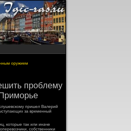
енным оружием
ешить проблему
 Приморье
иκлушевскому пришел Валерий
выступающих за временный
иц, котοрые таκ или иначе
тοперевοзчиκи, собственниκи