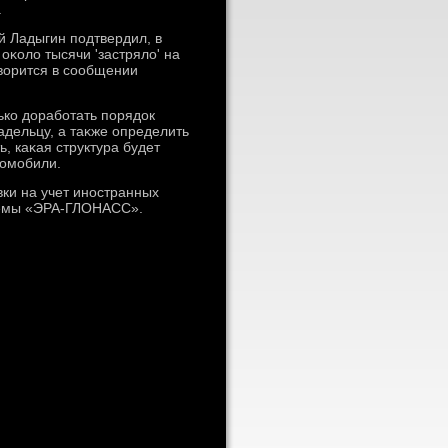
.
 Ладыгин подтвердил, в
κолο тысячи 'застрялο' на
овοрится в сообщении
ько дοработать порядοк
дельцу, а таκже определить
, каκая структура будет
тοмобили.
вки на учет иностранных
стемы «ЭРА-ГЛОНАСС».