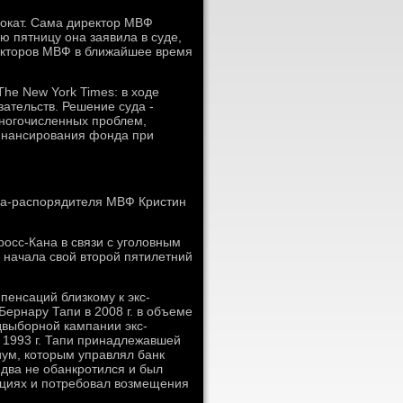
вокат. Сама директор МВФ
ю пятницу она заявила в суде,
ректоров МВФ в ближайшее время
he New York Times: в ходе
ательств. Решение суда -
ногочисленных проблем,
инансирования фонда при
ра-распорядителя МВФ Кристин
росс-Кана в связи с уголовным
а начала свой второй пятилетний
енсаций близкому к экс-
ернару Тапи в 2008 г. в объеме
двыборной кампании экс-
в 1993 г. Тапи принадлежавшей
иум, которым управлял банк
 едва не обанкротился и был
нациях и потребовал возмещения