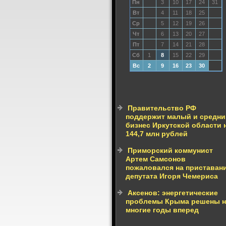
Пн
3
10
17
24
31
Вт
4
11
18
25
Ср
5
12
19
26
Чт
6
13
20
27
Пт
7
14
21
28
Сб
1
8
15
22
29
Вс
2
9
16
23
30
Правительство РФ
поддержит малый и средни
бизнес Иркутской области 
144,7 млн рублей
Приморский коммунист
Артем Самсонов
пожаловался на приставан
депутата Игоря Чемериса
Аксенов: энергетические
проблемы Крыма решены н
многие годы вперед