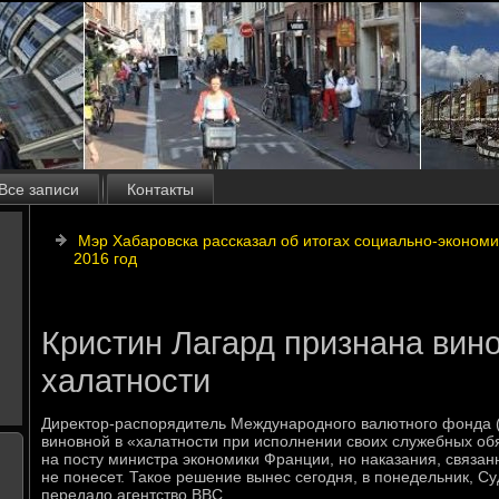
Все записи
Контакты
Мэр Хабаровска рассказал об итогах социально-экономи
2016 год
Кристин Лагард признана вин
халатности
Директор-распорядитель Международного валютного фонда 
виновной в «халатности при исполнении своих служебных об
на посту министра экономики Франции, но наказания, связан
не понесет. Такое решение вынес сегодня, в понедельник, С
передало агентство BBC.