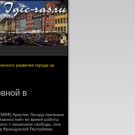
ческого развития города за
овной в
(МВФ) Кристин Лагард признана
язанностей» во время работы
ного с лишением свободы, она
уд Французской Республики,