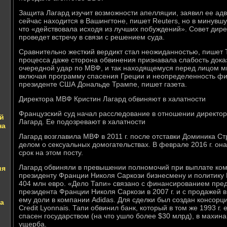
Защита Лагард изучит возможности апелляции, заявил ее ад
сейчас находится в Вашингтоне, пишет Reuters, но в минувшу
что «действовала исходя из лучших побуждений». Совет ди
проведет встречу в связи с решением суда.
Сравнительно жесткий вердикт стал неожиданностью, пишет T
процесса даже сторона обвинения признавала слабость доказ
очередной удар по МВФ, и так находящемуся перед лицом м
включая программу спасения Греции и неопределенность ф
президенте США Дональде Трампе, пишет газета.
Директора МВФ Кристин Лагард обвиняют в халатности
Французский суд начал расследование в отношении директо
й
Лагард. Ее подозревают в халатности
на
Лагард возглавила МВФ в 2011 г. после отставки Доминика Ст
делом о сексуальных домогательствах. В феврале 2016 г. он
срок на этом посту.
Лагард обвиняли в превышении полномочий при выплате комп
ия
президенту Франции Николя Саркози бизнесмену и политику Б
404 млн евро. «Дело Тапи» связано с финансированием пре
президента Франции Николя Саркози в 2007 г. и с продажей 
ему доли в компании Adidas. Для сделки был создан консорц
а
Credit Lyonnais. Тапи обвинил банк, который в том же 1993 г.
спасен государством (на что ушло более $30 млрд), в махи
ущерба.