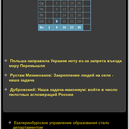
Ср
5
12
19
26
Чт
6
13
20
27
Пт
7
14
21
28
Сб
1
8
15
22
29
Вс
2
9
16
23
30
Польша направила Украине ноту из-за запрета въезда
мэру Перемышля
Рустам Минниханов: Закрепление людей на селе -
наша задача
Дубровский: Наша задача-максимум: войти в число
пилотных агломераций России
Екатеринбургское управление образования стало
департаментом