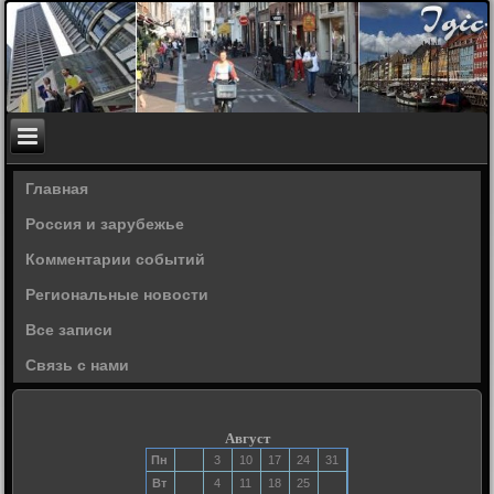
Главная
Россия и зарубежье
Комментарии событий
Региональные новости
Все записи
Связь с нами
Август
Пн
3
10
17
24
31
Вт
4
11
18
25