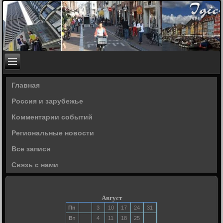
Главная
Россия и зарубежье
Комментарии событий
Региональные новости
Все записи
Связь с нами
Август
Пн
3
10
17
24
31
Вт
4
11
18
25