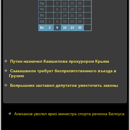
Ср
5
12
19
26
Чт
6
13
20
27
Пт
7
14
21
28
Сб
1
8
15
22
29
Вс
2
9
16
23
30
Путин назначил Камшилова прокурором Крыма
Саакашвили требует беспрепятственного въезда в
Грузию
Боярышник заставил депутатов ужесточить законы
Алиханов уволил врио министра спорта региона Белоуса