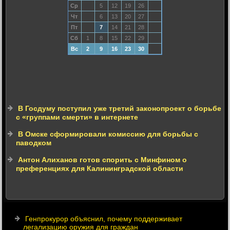
Ср
5
12
19
26
Чт
6
13
20
27
Пт
7
14
21
28
Сб
1
8
15
22
29
Вс
2
9
16
23
30
В Госдуму поступил уже третий законопроект о борьбе
с «группами смерти» в интернете
В Омске сформировали комиссию для борьбы с
паводком
Антон Алиханов готов спорить с Минфином о
преференциях для Калининградской области
Генпрокурор объяснил, почему поддерживает
легализацию оружия для граждан