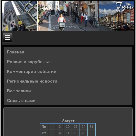
Главная
Россия и зарубежье
Комментарии событий
Региональные новости
Все записи
Связь с нами
Август
Пн
3
10
17
24
31
Вт
4
11
18
25