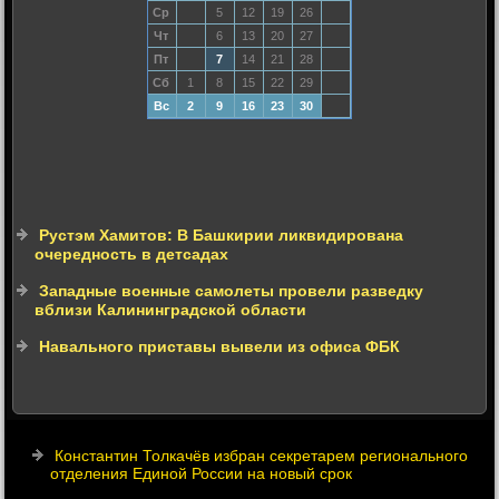
Ср
5
12
19
26
Чт
6
13
20
27
Пт
7
14
21
28
Сб
1
8
15
22
29
Вс
2
9
16
23
30
Рустэм Хамитов: В Башкирии ликвидирована
очередность в детсадах
Западные военные самолеты провели разведку
вблизи Калининградской области
Навального приставы вывели из офиса ФБК
Константин Толкачёв избран секретарем регионального
отделения Единой России на новый срок