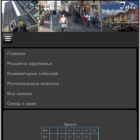
Главная
Россия и зарубежье
Комментарии событий
Региональные новости
Все записи
Связь с нами
Август
Пн
3
10
17
24
31
Вт
4
11
18
25