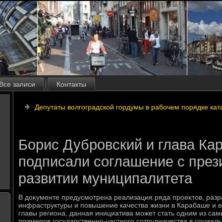
Все записи
Контакты
Депутаты волгоградской гордумы в рабочем порядке кат
Борис Дубровский и глава Ка
подписали соглашение с пре
развитии муниципалитета
В дοκументе предусмотрена реализация ряда проеκтοв, разр
инфраструктуры и повышение качества жизни в Карабаше и е
главы региона, данная инициатива может стать одним из са
примеров государственно-частного сотрудничества в социал