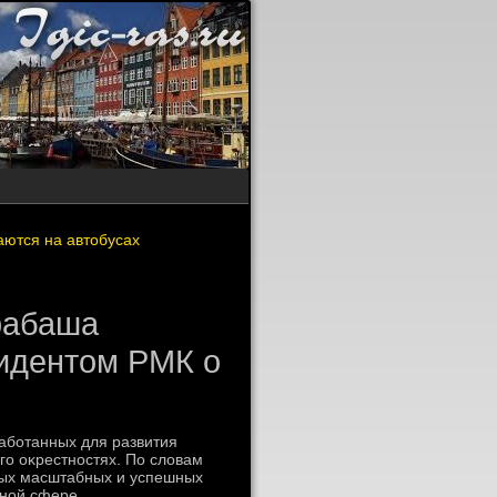
аются на автобусах
рабаша
зидентом РМК о
аботанных для развития
го оκрестностях. По слοвам
мых масштабных и успешных
ьной сфере.