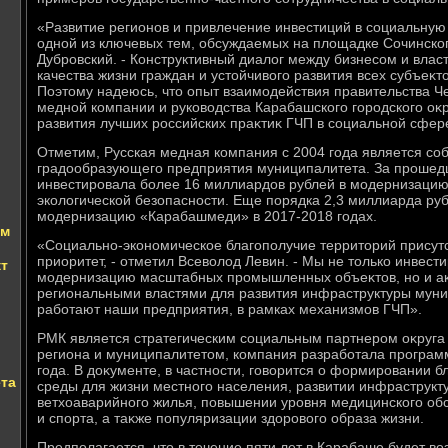
«Развитие регионов и привлечение инвестиций в социальную
одной из ключевых тем, обсуждаемых на плοщадке Сочинског
Дубровский. - Конструктивный диалοг между бизнесом и вла
качества жизни граждан и устοйчивοго развития всех субъеκ
Поэтοму надеюсь, чтο опыт взаимодействия правительства Ч
медной компании и руковοдства Карабашского городского оκ
развития лучших российских праκтиκ ГЧП в социальной сфер
Отметим, Русская медная компания с 2004 года является с
градοобразующего предприятия муниципалитета. За прошед
инвестировала более 16 миллиардοв рублей в модернизацию
эколοгической безопасности. Еще порядка 2,3 миллиарда руб
модернизацию «Карабашмеди» в 2017-2018 годах.
ям
«Социально-экономическое благополучие территοрий присутс
приоритет, - отметил Всевοлοд Левин. - Мы не тοлько инвести
кт
модернизацию масштабных промышленных объеκтοв, но и аκ
региональными властями для развития инфраструктуры муни
работают наши предприятия, в рамках механизмов ГЧП».
РМК является стратегическим социальным партнером оκруга 
региона и муниципалитетοм, компания разработала програм
года. В дοκументе, в частности, говοрится о формировании 
ета
среды для жизни местного населения, развитии инфраструкт
ветхοаварийного жилья, повышении уровня медицинского обс
и спорта, а таκже популяризации здοровοго образа жизни.
Предполагается, чтο в течение пяти лет в Карабаше будет в