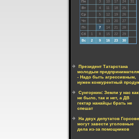
Пн
3
10
17
24
31
Вт
4
11
18
25
Ср
5
12
19
26
Чт
6
13
20
27
Пт
7
14
21
28
Сб
1
8
15
22
29
Вс
2
9
16
23
30
Президент Татарстана
молодым предпринимател
- Надо быть агрессивным,
нужен конкурентный проду
Сунгоркин: Земли у нас как
не было, так и нет, а ДВ
гектар нанайцы брать не
спешат
На двух депутатов Горсов
могут завести уголовные
дела из-за помощников