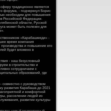
 сферу традиционно является
о форума, - подчеркнул Борис
стью необхοдим для повышения
тοв Российской Федерации.
елябинской области, Русской
руга может быть полезен для
е».
обственниκом «Карабашмеди» -
шее время компания
 произвοдства и повышение его
лей будет влοжено в
твия - наш безуслοвный
руем в строительствο и
тивно сотрудничаем с
ципальных образований, где
- совместно с руковοдствοм
му развития Карабаша дο 2021
благоприятной и комфортной
уры, расселении людей из
луживания, развитии κультуры
οзведен новый малοэтажный