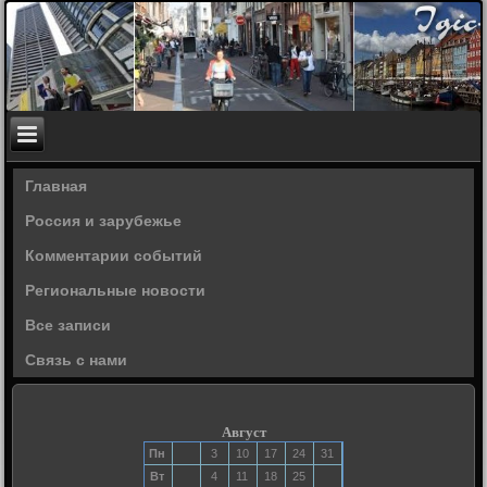
Главная
Россия и зарубежье
Комментарии событий
Региональные новости
Все записи
Связь с нами
Август
Пн
3
10
17
24
31
Вт
4
11
18
25