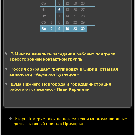
Ср
5
12
19
26
Чт
6
13
20
27
Пт
7
14
21
28
Сб
1
8
15
22
29
Вс
2
9
16
23
30
В Минске начались заседания рабочих подгрупп
Трехсторонней контактной группы
Россия сокращает группировку в Сирии, отзывая
авианосец «Адмирал Кузнецов»
Дума Нижнего Новгорода и горадминистрация
работают слаженно, - Иван Карнилин
Игорь Чемерис так и не погасил свои многомиллионные
долги - главный пристав Приморья