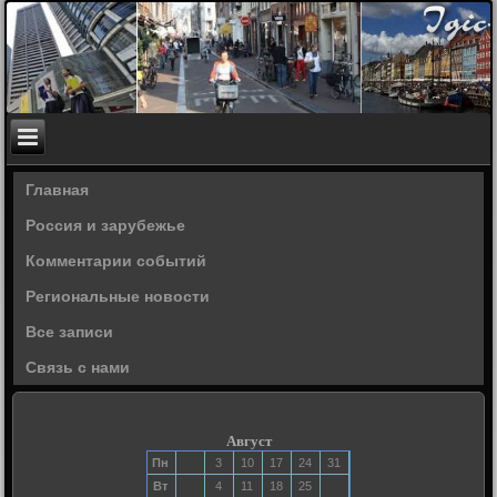
Главная
Россия и зарубежье
Комментарии событий
Региональные новости
Все записи
Связь с нами
Август
Пн
3
10
17
24
31
Вт
4
11
18
25