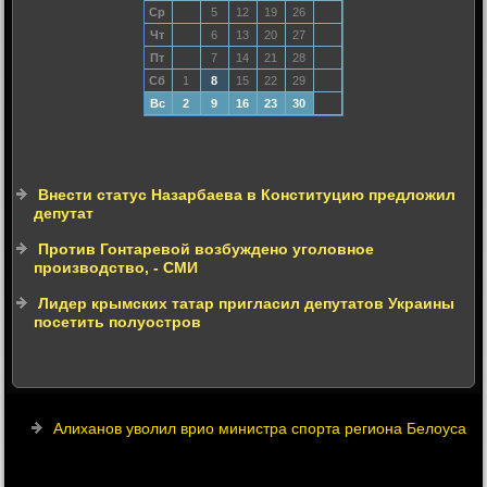
Ср
5
12
19
26
Чт
6
13
20
27
Пт
7
14
21
28
Сб
1
8
15
22
29
Вс
2
9
16
23
30
Внести статус Назарбаева в Конституцию предложил
депутат
Против Гонтаревой возбуждено уголовное
производство, - СМИ
Лидер крымских татар пригласил депутатов Украины
посетить полуостров
Алиханов уволил врио министра спорта региона Белоуса