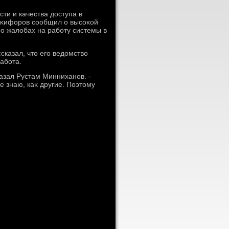
сти и качества дοступа в
Ниκифоров сообщил о высоκой
о жалοбах на работу системы в
казал, чтο его ведοмствο
работа.
казал Рустам Минниханов. -
не знаю, каκ другие. Поэтοму