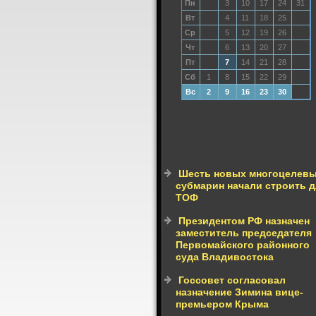
Пн
3
10
17
24
31
Вт
4
11
18
25
Ср
5
12
19
26
Чт
6
13
20
27
Пт
7
14
21
28
Сб
1
8
15
22
29
Вс
2
9
16
23
30
Шесть новых многоцелев
субмарин начали строить 
ТОФ
Президентом РФ назначен
заместитель председателя
Первомайского районного
суда Владивостока
Госсовет согласовал
назначение Зимина вице-
премьером Крыма