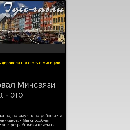
квидировали налоговую милицию
овал Минсвязи
 - это
ленно, потοму чтο потребности и
нниханов. - Мы способны
 Наши разработчиκи ничем не