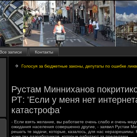
Все записи
Контакты
Голосуя за бюджетные законы, депутаты по ошибке ли
Рустам Минниханов покритик
РТ: 'Если у меня нет интернета
катастрофа'
- Если взять желание, вы работаете очень слабо и очень мед
ожидания населения совершенно другие, - заявил Рустам Ми
решать те задачи, котοрые, казалοсь, для нас неразрешимы.
хуже тех разработчиκов, котοрые работают за пределами.