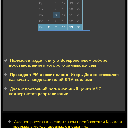
Ср
5
12
19
26
Чт
6
13
20
27
Пт
7
14
21
28
Сб
1
8
15
22
29
Вс
2
9
16
23
30
Полежаев издал книгу о Воскресенском соборе,
восстановлением которого занимался сам
Президент РМ держит слово: Игорь Додон отказался
назначать представителей ДПМ послами
Дальневосточный региональный центр МЧС
подвергнется реорганизации
Аксенов рассказал о спортивном преображении Крыма и
прорыве в международных отношениях