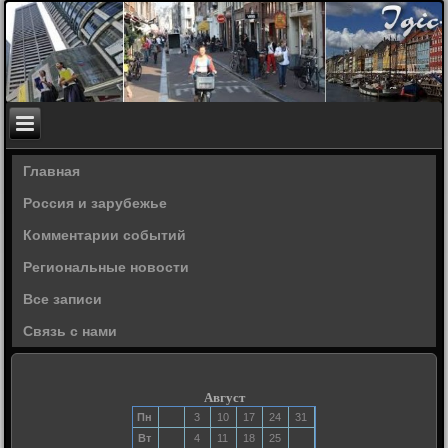
Главная
Россия и зарубежье
Комментарии событий
Региональные новости
Все записи
Связь с нами
Август
Пн
3
10
17
24
31
Вт
4
11
18
25