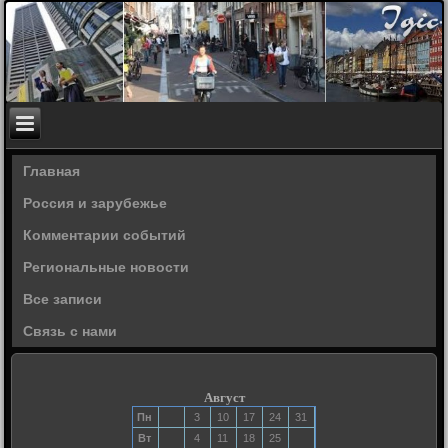
Главная
Россия и зарубежье
Комментарии событий
Региональные новости
Все записи
Связь с нами
Август
Пн
3
10
17
24
31
Вт
4
11
18
25