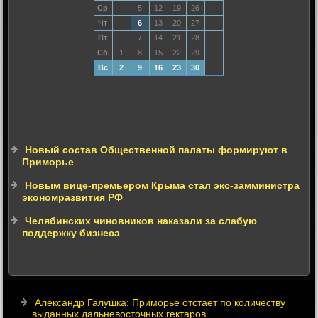
Ср
5
12
19
26
Чт
6
13
20
27
Пт
7
14
21
28
Сб
1
8
15
22
29
Вс
2
9
16
23
30
Новый состав Общественной палаты формируют в
Приморье
Новым вице-премьером Крыма стал экс-замминистра
экономразвития РФ
Челябинских чиновников наказали за слабую
поддержку бизнеса
Александр Галушка: Приморье отстает по количеству
выданных дальневосточных гектаров