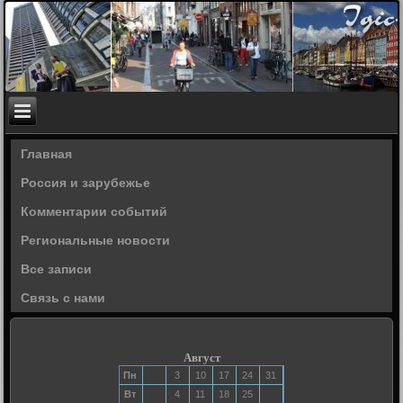
Главная
Россия и зарубежье
Комментарии событий
Региональные новости
Все записи
Связь с нами
Август
Пн
3
10
17
24
31
Вт
4
11
18
25