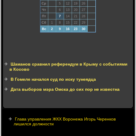
Ср
5
12
19
26
Чт
6
13
20
27
Пт
7
14
21
28
Сб
1
8
15
22
29
Вс
2
9
16
23
30
Шаманов сравнил референдум в Крыму с событиями
в Косово
В Гомеле начался суд по иску тунеядца
Дата выборов мэра Омска до сих пор не известна
Глава управления ЖКХ Воронежа Игорь Черенков
лишился должности