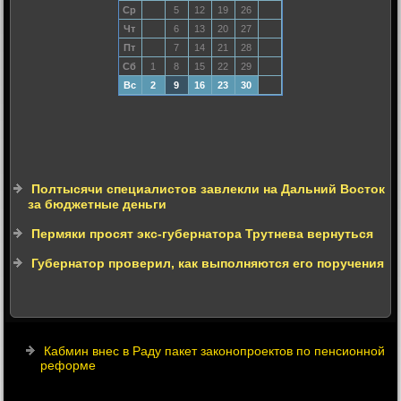
Ср
5
12
19
26
Чт
6
13
20
27
Пт
7
14
21
28
Сб
1
8
15
22
29
Вс
2
9
16
23
30
Полтысячи специалистов завлекли на Дальний Восток
за бюджетные деньги
Пермяки просят экс-губернатора Трутнева вернуться
Губернатор проверил, как выполняются его поручения
Кабмин внес в Раду пакет законопроектов по пенсионной
реформе