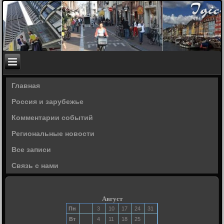
Главная
Россия и зарубежье
Комментарии событий
Региональные новости
Все записи
Связь с нами
Август
Пн
3
10
17
24
31
Вт
4
11
18
25