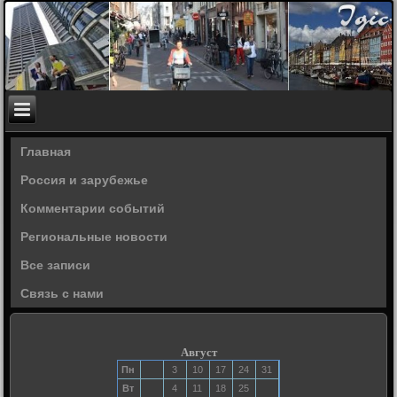
Главная
Россия и зарубежье
Комментарии событий
Региональные новости
Все записи
Связь с нами
Август
Пн
3
10
17
24
31
Вт
4
11
18
25