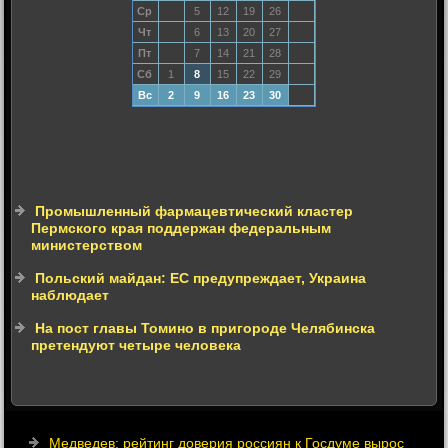
Ср
5
12
19
26
Чт
6
13
20
27
Пт
7
14
21
28
Сб
1
8
15
22
29
Вс
2
9
16
23
30
Промышленный фармацевтический кластер
Пермского края поддержан федеральным
министерством
Польский майдан: ЕС предупреждает, Украина
наблюдает
На пост главы Томино в пригороде Челябинска
претендуют четыре человека
Медведев: рейтинг доверия россиян к Госдуме вырос