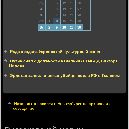
Ср
5
12
19
26
Чт
6
13
20
27
Пт
7
14
21
28
Сб
1
8
15
22
29
Вс
2
9
16
23
30
Рада создала Украинский культурный фонд
Путин снял с должности начальника ГИБДД Виктора
Нилова
Эрдоган заявил о связи убийцы посла РФ с Гюленом
Назаров отправился в Новосибирск на арктическое
совещание