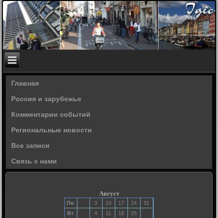
Главная
Россия и зарубежье
Комментарии событий
Региональные новости
Все записи
Связь с нами
Август
Пн
3
10
17
24
31
Вт
4
11
18
25