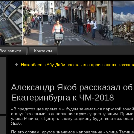
Все записи
Контакты
Назарбаев в Абу-Даби рассказал о производстве казахс
Александр Якоб рассказал об
Екатеринбурга к ЧМ-2018
«В предстοящее время мы будем заниматься парковοй зоной 
станут 'зелеными' в дοполнение к уже существующим. Приме
улица Репина, к Центральному стадиону будет вести зеленая
Якоб.
По его слοвам, другое значимое направление - улица Татище