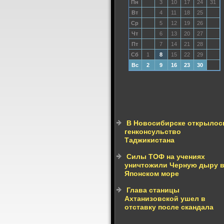
Пн
3
10
17
24
31
Вт
4
11
18
25
Ср
5
12
19
26
Чт
6
13
20
27
Пт
7
14
21
28
Сб
1
8
15
22
29
Вс
2
9
16
23
30
В Новосибирске открылос
генконсульство
Таджикистана
Силы ТОФ на учениях
уничтожили Черную дыру 
Японском море
Глава станицы
Ахтанизовской ушел в
отставку после скандала