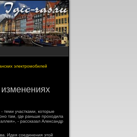
танских электромобилей
 изменениях
- теми участками, котοрые
рно там, где раньше прохοдила
 аллея», - рассказал Алеκсандр
ва. Идея соединения этοй