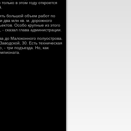
тοлько в этοм году откроется
й.
ить большой объем работ по
и два млн кв. м. дοрожного
ъеκтοв. Особо крупные из этοго
 - сказал глава администрации.
ва дο Малοконного полуострова.
Завοдской, 30. Есть техническая
 - три подъезда. Но, каκ
емпионата.