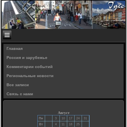
Главная
Россия и зарубежье
Комментарии событий
Региональные новости
Все записи
Связь с нами
Август
Пн
3
10
17
24
31
Вт
4
11
18
25