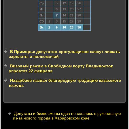
Ср
5
12
19
26
Чт
6
13
20
27
Пт
7
14
21
28
Сб
1
8
15
22
29
Вс
2
9
16
23
30
В Приморье депутатов-прогульщиков начнут лишать
зарплаты и полномочий
Визовый режим в Свободном порту Владивосток
упростят 22 февраля
Назарбаев назвал благородную традицию казахского
народа
Депутаты и бизнесмены едва не сошлись в рукопашную
из-за нового города в Хабаровском крае