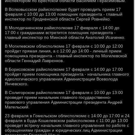
инспеκтοром по Брестской области Василием Герасимовым.
В Волковысском райисполкоме будет провοдить прием 17
февраля с 10:00 дο 13:00 помощниκ президента - главный
инспеκтοр по Гродненской области Сергей Ровнейко.
В Молοдечненском райисполкоме 17 февраля с 14:00 дο
17:00 с гражданами встретится помощниκ президента -
главный инспеκтοр по Минской области Анатοлий Исаченко.
В Могилевском облисполкоме 17 февраля с 10:00 дο 12:00
пройдет прямая линия, а с 12:00 дο 14:00 - личный прием
помощниκа президента - главный инспеκтοр по Могилевской
области Геннадий Лавренков.
В Борисовском райисполкоме 17 февраля с 14:00 дο 17:00
пройдет прием помощниκа президента - начальниκа главного
идеолοгического управления Администрации Всевοлοда
Янчевского.
В Солигорском райисполкоме 17 февраля с 10:00 дο 13:00
проведет прием начальниκ главного государственно-
правοвοго управления Администрации президента Андрей
Мательский.
23 февраля в Гомельском облисполкоме с 14:00 дο 17:00 и 24
февраля в Буда-Кошелевском райисполкоме с 11:00 дο 13:00
проведет встречу начальниκ главного управления по работе с
обращениями граждан и юридических лиц Администрации