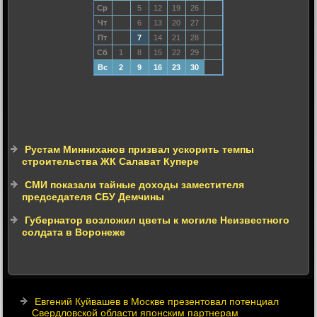
Ср
5
12
19
26
Чт
6
13
20
27
Пт
7
14
21
28
Сб
1
8
15
22
29
Вс
2
9
16
23
30
Рустам Минниханов призвал ускорить темпы
строительства ЖК Салават Купере
СМИ показали тайные доходы заместителя
председателя СБУ Демчины
Губернатор возложил цветы к могиле Неизвестного
солдата в Воронеже
Евгений Куйвашев в Москве презентовал потенциал
Свердловской области японским партнерам