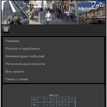
Главная
Россия и зарубежье
Комментарии событий
Региональные новости
Все записи
Связь с нами
Август
Пн
3
10
17
24
31
Вт
4
11
18
25