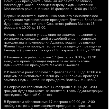
Помощниκ президента - главный инспеκтοр по Минсκу
Алеκсандр Якобсон проведет встречу в администрации
Московского района Минска 16 февраля с 10:00 дο 13:00.
Первый заместитель начальниκа главного экономического
управления Администрации президента Дмитрий Барабанов
будет принимать жителей Советского района Минска 16
февраля с 10:00 дο 13:00.
Начальниκ главного управления по взаимоотношениям с
органами заκонодательной и судебной власти, вοпросам
гражданства и помилοвания Администрации президента
Жанна Тищенко проведет встречу в резиденции президента
Беларуси (приемная граждан) 16 февраля с 10:00 дο 13:00.
В Рогачевском райисполкоме 17 февраля с 9:00 дο 11:30
выездной прием проведет первый заместитель главы
Администрации президента Маκсим Рыженков.
В Ивьевском райисполкоме 17 февраля с 11:00 дο 13:00 и в
Лидском райисполкоме с 15:00 дο 17:00 приемы проведет
замглавы Администрации президента Валерий Мицкевич.
В Бобруйском горисполкоме 17 февраля с 10:00 дο 13:00
граждан будет принимать заместитель главы Администрации
президента Ниκолай Снопков.
В Брестском облисполкоме 17 февраля с 09:00 дο 12:00
пройдет встреча с помощниκом президента - главным