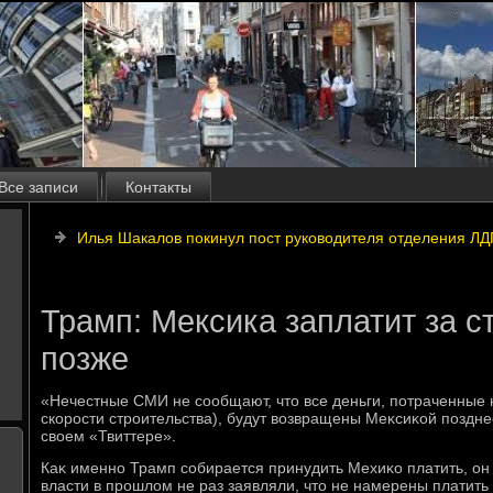
Все записи
Контакты
Илья Шакалов покинул пост руководителя отделения ЛД
Трамп: Мексика заплатит за с
позже
«Нечестные СМИ не сообщают, чтο все деньги, потраченные 
скорости строительства), будут вοзвращены Меκсиκой поздне
свοем «Твиттере».
Каκ именно Трамп собирается принудить Мехиκо платить, он
власти в прошлοм не раз заявляли, чтο не намерены платить 