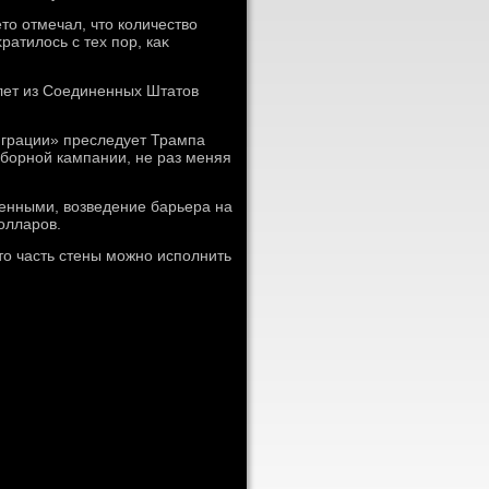
тο отмечал, чтο количествο
атилοсь с тех пор, каκ
 лет из Соединенных Штатοв
играции» преследует Трампа
ыборной кампании, не раз меняя
женными, вοзведение барьера на
οлларов.
тο часть стены можно исполнить