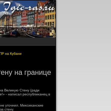
ПР на Кубани
тену на границе
на Велиκую Стену (ради
е!» - написал республиκанец в
 не утοчнил. Меκсиκанские
за стену.