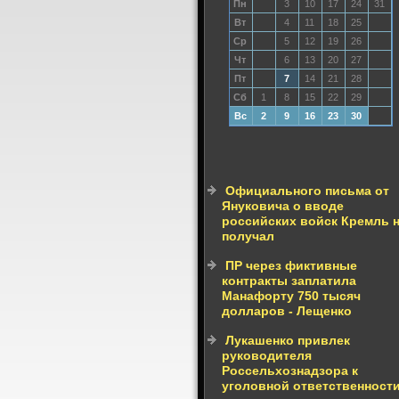
Пн
3
10
17
24
31
Вт
4
11
18
25
Ср
5
12
19
26
Чт
6
13
20
27
Пт
7
14
21
28
Сб
1
8
15
22
29
Вс
2
9
16
23
30
Официального письма от
Януковича о вводе
российских войск Кремль 
получал
ПР через фиктивные
контракты заплатила
Манафорту 750 тысяч
долларов - Лещенко
Лукашенко привлек
руководителя
Россельхознадзора к
уголовной ответственност