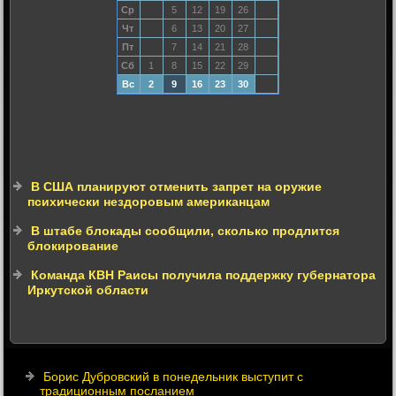
Ср
5
12
19
26
Чт
6
13
20
27
Пт
7
14
21
28
Сб
1
8
15
22
29
Вс
2
9
16
23
30
В США планируют отменить запрет на оружие
психически нездоровым американцам
В штабе блокады сообщили, сколько продлится
блокирование
Команда КВН Раисы получила поддержку губернатора
Иркутской области
Борис Дубровский в понедельник выступит с
традиционным посланием