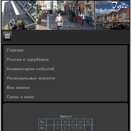
Главная
Россия и зарубежье
Комментарии событий
Региональные новости
Все записи
Связь с нами
Август
Пн
3
10
17
24
31
Вт
4
11
18
25