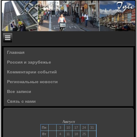
Главная
Россия и зарубежье
Комментарии событий
Региональные новости
Все записи
Связь с нами
Август
Пн
3
10
17
24
31
Вт
4
11
18
25