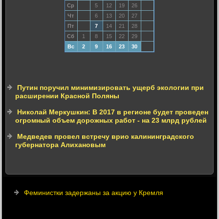
Ср
5
12
19
26
Чт
6
13
20
27
Пт
7
14
21
28
Сб
1
8
15
22
29
Вс
2
9
16
23
30
Путин поручил минимизировать ущерб экологии при
расширении Красной Поляны
Николай Меркушкин: В 2017 в регионе будет проведен
огромный объем дорожных работ - на 23 млрд рублей
Медведев провел встречу врио калининградского
губернатора Алихановым
Феминистки задержаны за акцию у Кремля